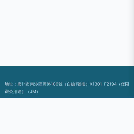
地址：廣州市南沙區豐路106號（自編1號樓）X1301-F2194（僅限
辦公用途）（JM）
電話：1881991**
Copyright © 2026
www.weixianren.cn
個人形象設計服務
廣州
佰訊文化傳播有限公司
個人形象設計服務
版權所有
Sitemap